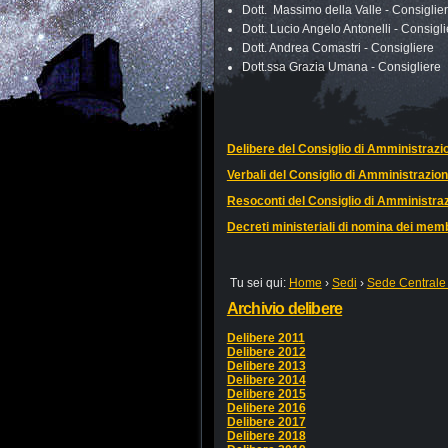
Dott. Massimo della Valle - Consiglie
Dott. Lucio Angelo Antonelli - Consigli
Dott. Andrea Comastri - Consigliere
Dott.ssa Grazia Umana - Consigliere
Delibere del Consiglio di Amministrazi
Verbali del Consiglio di Amministrazio
Resoconti del Consiglio di Amministra
Decreti ministeriali di nomina dei mem
Tu sei qui:
Home
›
Sedi
›
Sede Centrale
Archivio delibere
Delibere 2011
Delibere 2012
Delibere 2013
Delibere 2014
Delibere 2015
Delibere 2016
Delibere 2017
Delibere 2018