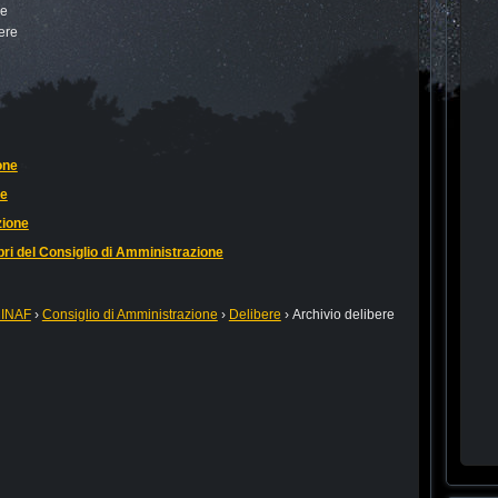
re
ere
one
ne
zione
bri del Consiglio di Amministrazione
 INAF
›
Consiglio di Amministrazione
›
Delibere
›
Archivio delibere