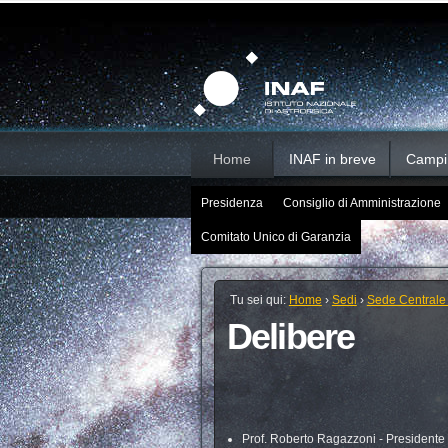
Salta
Strumenti
Sezioni
personali
ai
contenuti.
|
Salta
alla
navigazione
Home
INAF in breve
Campi d
Presidenza
Consiglio di Amministrazione
Comitato Unico di Garanzia
Tu sei qui:
Home
›
Sedi
›
Sede Centrale
Delibere
Prof. Roberto Ragazzoni - Presidente