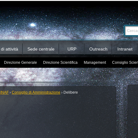
Ricerca
Cerca nel 
avanzata…
i attività
Sede centrale
URP
Outreach
Intranet
Direzione Generale
Direzione Scientifica
Management
Consiglio Scien
 INAF
›
Consiglio di Amministrazione
›
Delibere