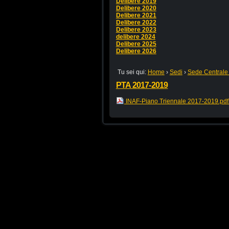
Delibere 2019
Delibere 2020
Delibere 2021
Delibere 2022
Delibere 2023
delibere 2024
Delibere 2025
Delibere 2026
Tu sei qui:
Home
›
Sedi
›
Sede Centrale
PTA 2017-2019
INAF-Piano Triennale 2017-2019.pd