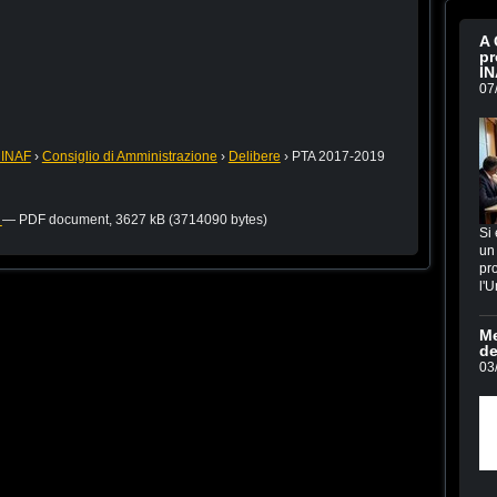
A 
pr
IN
07
 INAF
›
Consiglio di Amministrazione
›
Delibere
›
PTA 2017-2019
f
— PDF document, 3627 kB (3714090 bytes)
Si 
un 
pro
l'U
Me
de
03