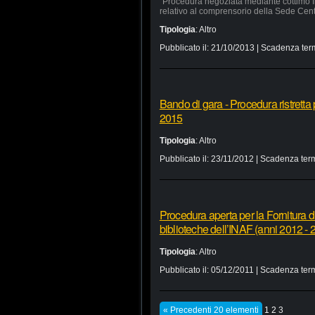
“Procedura negoziata mediante cottimo fi
relativo al comprensorio della Sede Cen
Tipologia
:
Altro
Pubblicato il:
21/10/2013
| Scadenza ter
Bando di gara - Procedura ristretta 
2015
Tipologia
:
Altro
Pubblicato il:
23/11/2012
| Scadenza term
Procedura aperta per la Fornitura di
biblioteche dell’INAF (anni 2012 - 
Tipologia
:
Altro
Pubblicato il:
05/12/2011
| Scadenza term
« Precedenti 20 elementi
1
2
3