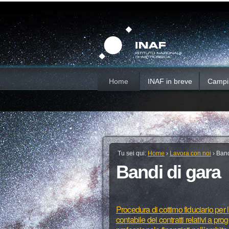
Salta
Strumenti
Sezioni
personali
ai
contenuti.
|
Salta
alla
navigazione
Home
INAF in breve
Campi d
Tu sei qui:
Home
›
Lavora con noi
›
Band
Bandi di gara
Procedura di cottimo fiduciario per l
contabile dei contratti relativi a pr