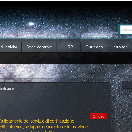
Ricerca
Cerca nel 
avanzata…
i attività
Sede centrale
URP
Outreach
Intranet
i di gara
Chiuso
’affidamento del servizio di certificazione
ogetti di ricerca, sviluppo tecnologico e formazione