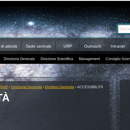
Ricerca
Cerca nel 
avanzata…
i attività
Sede centrale
URP
Outreach
Intranet
Direzione Generale
Direzione Scientifica
Management
Consiglio Scien
 INAF
›
Direzione Generale
›
Direttore Generale
›
ACCESSIBILITÀ
TÀ