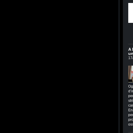
A 
un
17
Og
d’i
per
str
ca
En
per
pr
os