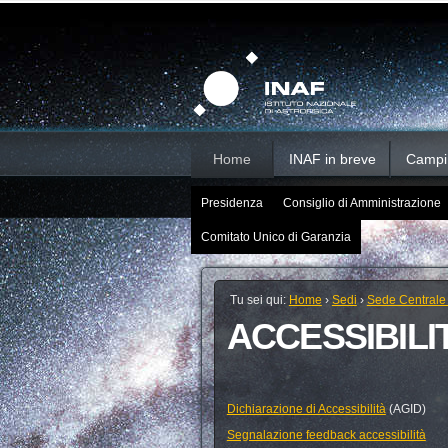
Salta
Strumenti
Sezioni
personali
ai
contenuti.
|
Salta
alla
navigazione
Home
INAF in breve
Campi d
Presidenza
Consiglio di Amministrazione
Comitato Unico di Garanzia
Tu sei qui:
Home
›
Sedi
›
Sede Centrale
ACCESSIBILI
Dichiarazione di Accessibilità
(AGID)
Segnalazione feedback accessibilità