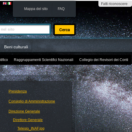
Fatti riconoscere
Mappa del sito
FAQ
sito
Beni culturali
tifico
Raggruppamenti Scientifici Nazionali
Collegio dei Revisori dei Conti
Presidenza
Consiglio di Amministrazione
Direzione Generale
Direttore Generale
Telesio_INAF.jpg