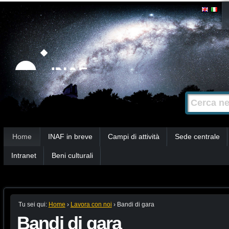
Salta
Strumenti
personali
ai
contenuti.
|
Salta
alla
Cerca nel s
Ricerca
navigazione
avanzata…
Sezioni
Home
INAF in breve
Campi di attività
Sede centrale
Intranet
Beni culturali
Tu sei qui:
Home
›
Lavora con noi
›
Bandi di gara
Bandi di gara