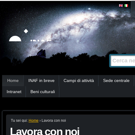
Salta
Strumenti
personali
ai
contenuti.
|
Salta
alla
Cerca nel s
Ricerca
navigazione
avanzata…
Sezioni
Home
INAF in breve
Campi di attività
Sede centrale
Intranet
Beni culturali
Tu sei qui:
Home
›
Lavora con noi
Lavora con noi