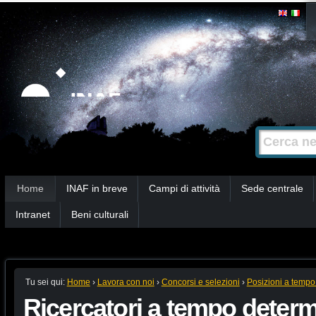
Salta
Strumenti
personali
ai
contenuti.
|
Salta
alla
Cerca nel s
Ricerca
navigazione
avanzata…
Sezioni
Home
INAF in breve
Campi di attività
Sede centrale
Intranet
Beni culturali
Tu sei qui:
Home
›
Lavora con noi
›
Concorsi e selezioni
›
Posizioni a tempo
Ricercatori a tempo deter