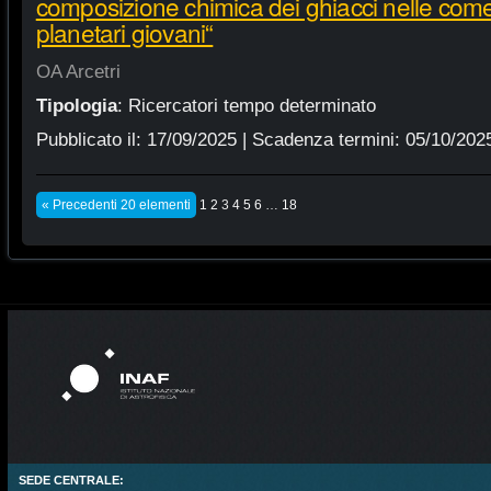
composizione chimica dei ghiacci nelle come
planetari giovani“
OA Arcetri
Tipologia
:
Ricercatori tempo determinato
Pubblicato il:
17/09/2025
| Scadenza termini:
05/10/202
« Precedenti 20 elementi
1
2
3
4
5
6
…
18
SEDE CENTRALE: