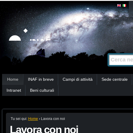
Salta
Strumenti
personali
ai
contenuti.
|
Salta
alla
Cerca nel s
Ricerca
navigazione
avanzata…
Sezioni
Home
INAF in breve
Campi di attività
Sede centrale
Intranet
Beni culturali
Tu sei qui:
Home
›
Lavora con noi
Lavora con noi