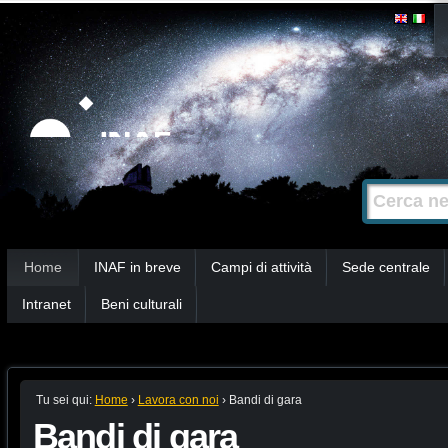
Salta
Strumenti
personali
ai
contenuti.
|
Salta
alla
Cerca nel s
Ricerca
navigazione
avanzata…
Sezioni
Home
INAF in breve
Campi di attività
Sede centrale
Intranet
Beni culturali
Tu sei qui:
Home
›
Lavora con noi
›
Bandi di gara
Bandi di gara