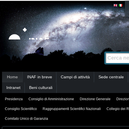
Salta
Strumenti
personali
ai
contenuti.
|
Salta
alla
Cerca nel s
Ricerca
navigazione
avanzata…
Sezioni
Home
INAF in breve
Campi di attività
Sede centrale
Intranet
Beni culturali
Presidenza
Consiglio di Amministrazione
Direzione Generale
Direzion
Consiglio Scientifico
Raggruppamenti Scientifici Nazionali
Collegio dei R
Comitato Unico di Garanzia