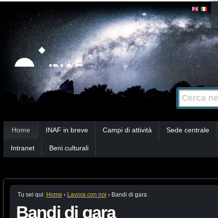
Salta
Strumenti
personali
ai
contenuti.
|
Salta
alla
Cerca nel s
Ricerca
navigazione
avanzata…
Sezioni
Home
INAF in breve
Campi di attività
Sede centrale
Intranet
Beni culturali
Tu sei qui:
Home
›
Lavora con noi
›
Bandi di gara
Bandi di gara