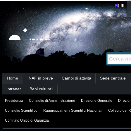
Salta
Strumenti
personali
ai
contenuti.
|
Salta
alla
Cerca nel s
Ricerca
navigazione
avanzata…
Sezioni
Home
INAF in breve
Campi di attività
Sede centrale
Intranet
Beni culturali
Presidenza
Consiglio di Amministrazione
Direzione Generale
Direzion
Consiglio Scientifico
Raggruppamenti Scientifici Nazionali
Collegio dei R
Comitato Unico di Garanzia