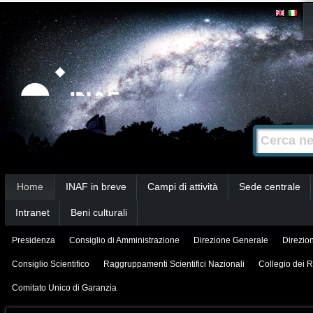
Salta
Strumenti
personali
ai
contenuti.
|
Salta
alla
Cerca nel s
Ricerca
navigazione
avanzata…
Sezioni
Home
INAF in breve
Campi di attività
Sede centrale
Intranet
Beni culturali
Presidenza
Consiglio di Amministrazione
Direzione Generale
Direzion
Consiglio Scientifico
Raggruppamenti Scientifici Nazionali
Collegio dei R
Comitato Unico di Garanzia