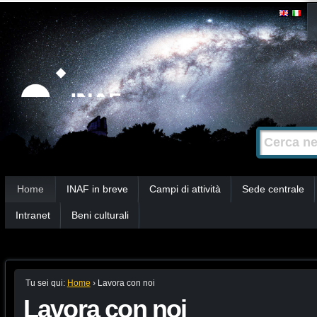
Salta
Strumenti
personali
ai
contenuti.
|
Salta
alla
Cerca nel s
Ricerca
navigazione
avanzata…
Sezioni
Home
INAF in breve
Campi di attività
Sede centrale
Intranet
Beni culturali
Tu sei qui:
Home
›
Lavora con noi
Lavora con noi