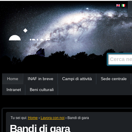
Salta
Strumenti
personali
ai
contenuti.
|
Salta
alla
Cerca nel s
Ricerca
navigazione
avanzata…
Sezioni
Home
INAF in breve
Campi di attività
Sede centrale
Intranet
Beni culturali
Tu sei qui:
Home
›
Lavora con noi
›
Bandi di gara
Bandi di gara