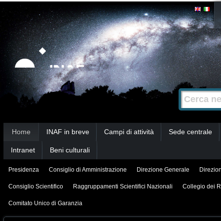
Salta
Strumenti
personali
ai
contenuti.
|
Salta
alla
Cerca nel s
Ricerca
navigazione
avanzata…
Sezioni
Home
INAF in breve
Campi di attività
Sede centrale
Intranet
Beni culturali
Presidenza
Consiglio di Amministrazione
Direzione Generale
Direzion
Consiglio Scientifico
Raggruppamenti Scientifici Nazionali
Collegio dei R
Comitato Unico di Garanzia