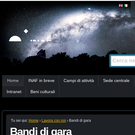
Salta
Strumenti
personali
ai
contenuti.
|
Salta
alla
Cerca nel s
Ricerca
navigazione
avanzata…
Sezioni
Home
INAF in breve
Campi di attività
Sede centrale
Intranet
Beni culturali
Tu sei qui:
Home
›
Lavora con noi
›
Bandi di gara
Bandi di gara