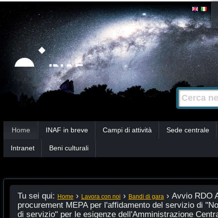
Salta
Strumenti
personali
ai
contenuti.
|
Salta
alla
Cerca nel s
Ricerca
navigazione
avanzata…
Sezioni
Home
INAF in breve
Campi di attività
Sede centrale
Intranet
Beni culturali
Tu sei qui:
›
›
›
Avvio RDO Ap
Home
Lavora con noi
Bandi di gara
procurement MEPA per l'affidamento del servizio di "N
di servizio" per le esigenze dell'Amministrazione Cent