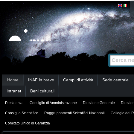
Salta
Strumenti
personali
ai
contenuti.
|
Salta
alla
Cerca nel s
Ricerca
navigazione
avanzata…
Sezioni
Home
INAF in breve
Campi di attività
Sede centrale
Intranet
Beni culturali
Presidenza
Consiglio di Amministrazione
Direzione Generale
Direzion
Consiglio Scientifico
Raggruppamenti Scientifici Nazionali
Collegio dei R
Comitato Unico di Garanzia