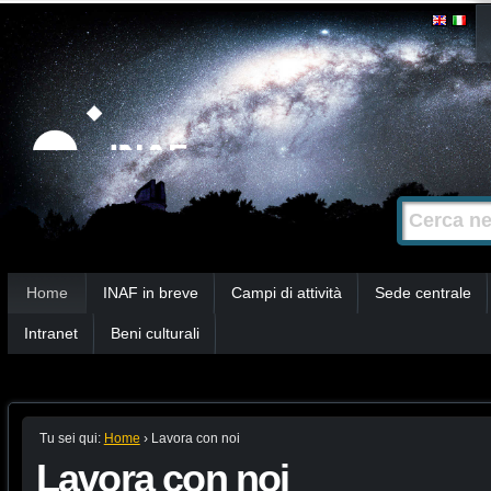
Salta
Strumenti
personali
ai
contenuti.
|
Salta
alla
Cerca nel s
Ricerca
navigazione
avanzata…
Sezioni
Home
INAF in breve
Campi di attività
Sede centrale
Intranet
Beni culturali
Tu sei qui:
Home
›
Lavora con noi
Lavora con noi