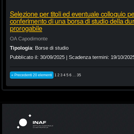
Selezione per titoli ed eventuale colloquio per
conferimento di una borsa di studio della du
prorogabile
OA Capodimonte
Tipologia
:
Borse di studio
Pubblicato il:
30/09/2025
| Scadenza termini:
19/10/202
« Precedenti 20 elementi
1
2
3
4
5
6
…
35