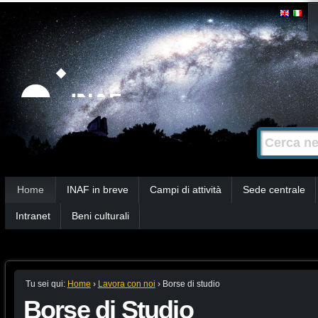
Salta
Strumenti
personali
ai
contenuti.
|
Salta
alla
Cerca nel s
Ricerca
navigazione
avanzata…
Sezioni
Home
INAF in breve
Campi di attività
Sede centrale
Intranet
Beni culturali
Tu sei qui:
Home
›
Lavora con noi
›
Borse di studio
Borse di Studio