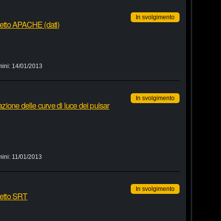
In svolgimento
ogetto APACHE (dati)
mini:
14/01/2013
In svolgimento
zazione delle curve di luce dei pulsar
mini:
11/01/2013
In svolgimento
getto SRT