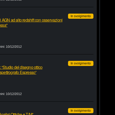
In svolgimento
 di AGN ad alto redshift con osservazioni
ossa"
ini:
10/12/2012
In svolgimento
o: “Studio del disegno ottico
 spettrografo Espresso”
ini:
10/12/2012
In svolgimento
“Analisi Ottiche e T/M”