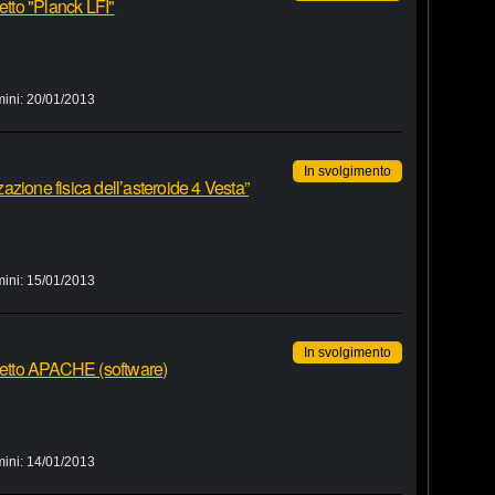
etto "Planck LFI"
mini:
20/01/2013
In svolgimento
zzazione fisica dell’asteroide 4 Vesta”
mini:
15/01/2013
In svolgimento
ogetto APACHE (software)
mini:
14/01/2013