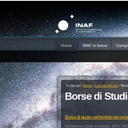
Salta
Strumenti
Sezioni
personali
ai
contenuti.
|
Salta
alla
navigazione
Home
INAF in breve
Campi d
Tu sei qui:
Home
›
Lavora con noi
›
Bors
Borse di Stud
Borsa di studio nell'ambito del pr
OA Palermo (Sede di servizio: IAPS - R