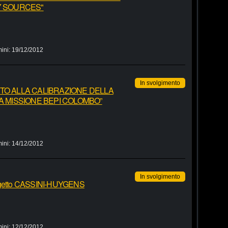
Y SOURCES"
ini:
19/12/2012
In svolgimento
UPPORTO ALLA CALIBRAZIONE DELLA
A MISSIONE BEPI COLOMBO”
ini:
14/12/2012
In svolgimento
progetto CASSINI-HUYGENS
ini:
12/12/2012