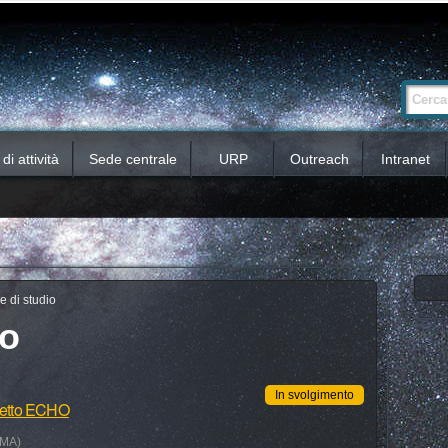
Ricerca
Cerca nel 
avanzata…
i attività
Sede centrale
URP
Outreach
Intranet
e di studio
io
In svolgimento
ogetto ECHO
OMA)