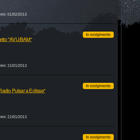
mini:
01/02/2013
In svolgimento
ogetto "AVU/BAM"
mini:
21/01/2013
In svolgimento
i Radio Pulsar a Eclisse"
mini:
21/01/2013
In svolgimento