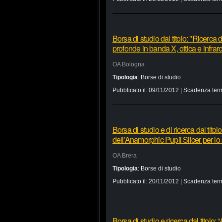
Borsa di studio dal titolo: "Ricerca
profonde in banda X, ottica e infrar
OA Bologna
Tipologia
:
Borse di studio
Pubblicato il:
09/11/2012
| Scadenza term
Borsa di studio e di ricerca dal titol
dell’Anamorphic Pupil Slicer per lo
OA Brera
Tipologia
:
Borse di studio
Pubblicato il:
20/11/2012
| Scadenza term
Borsa di studio e ricerca dal titolo: 