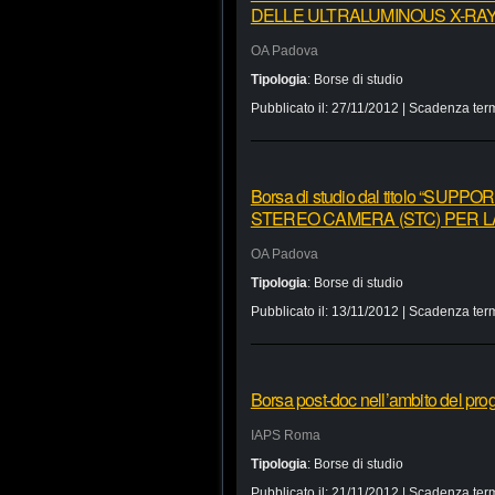
DELLE ULTRALUMINOUS X-RA
OA Padova
Tipologia
:
Borse di studio
Pubblicato il:
27/11/2012
| Scadenza term
Borsa di studio dal titolo “S
STEREO CAMERA (STC) PER L
OA Padova
Tipologia
:
Borse di studio
Pubblicato il:
13/11/2012
| Scadenza term
Borsa post-doc nell’ambito del 
IAPS Roma
Tipologia
:
Borse di studio
Pubblicato il:
21/11/2012
| Scadenza term