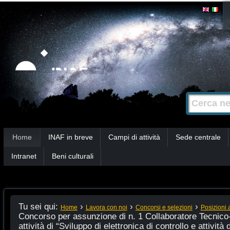
Salta
Strumenti
personali
ai
contenuti.
|
Salta
alla
Cerca nel s
Ricerca
navigazione
avanzata…
Sezioni
Home
INAF in breve
Campi di attività
Sede centrale
Intranet
Beni culturali
Tu sei qui:
›
›
›
Home
Lavora con noi
Concorsi e selezioni
Posizioni 
Concorso per assunzione di n. 1 Collaboratore Tecnico-V
attività di “Sviluppo di elettronica di controllo e attività