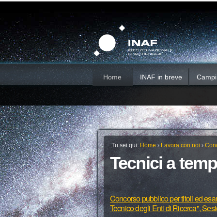
Salta
Strumenti
Sezioni
personali
ai
contenuti.
|
Salta
alla
navigazione
Home
INAF in breve
Campi d
Tu sei qui:
Home
›
Lavora con noi
›
Conc
Tecnici a tem
Concorso pubblico per titoli ed esam
Tecnico degli Enti di Ricerca", Ses