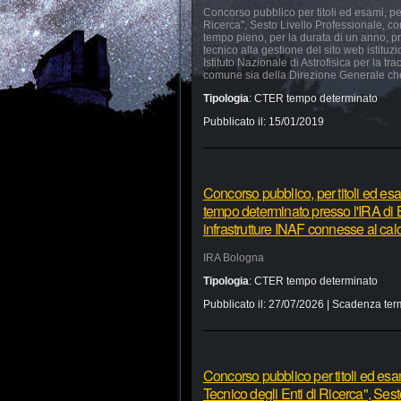
Concorso pubblico per titoli ed esami, pe
Ricerca", Sesto Livello Professionale, c
tempo pieno, per la durata di un anno, pro
tecnico alla gestione del sito web istituz
Istituto Nazionale di Astrofisica per la tra
comune sia della Direzione Generale che 
Tipologia
:
CTER tempo determinato
Pubblicato il:
15/01/2019
Concorso pubblico, per titoli ed esa
tempo determinato presso l'IRA di B
infrastrutture INAF connesse al ca
IRA Bologna
Tipologia
:
CTER tempo determinato
Pubblicato il:
27/07/2026
| Scadenza ter
Concorso pubblico per titoli ed esa
Tecnico degli Enti di Ricerca", Sest