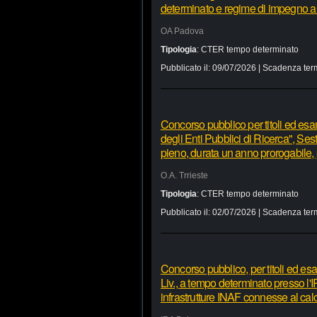
determinato e regime di impegno a 
OA Padova
Tipologia
:
CTER tempo determinato
Pubblicato il:
09/07/2026
| Scadenza ter
Concorso pubblico per titoli ed esa
degli Enti Pubblici di Ricerca", Se
pieno, durata un anno prorogabile
O.A. Trrieste
Tipologia
:
CTER tempo determinato
Pubblicato il:
02/07/2026
| Scadenza ter
Concorso pubblico, per titoli ed es
Liv., a tempo determinato presso l'
infrastrutture INAF connesse al ca