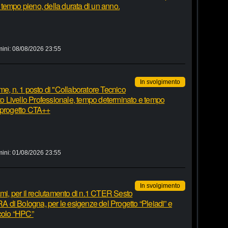
tempo pieno, della durata di un anno.
mini:
08/08/2026 23:55
In svolgimento
me, n. 1 posto di "Collaboratore Tecnico
sto Livello Professionale, tempo determinato e tempo
, progetto CTA++
mini:
01/08/2026 23:55
In svolgimento
ami, per il reclutamento di n.1 CTER Sesto
IRA di Bologna, per le esigenze del Progetto “Pleiadi” e
lcolo “HPC”