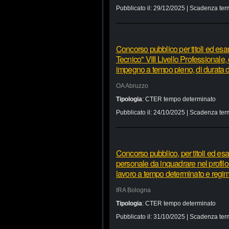
Pubblicato il:
29/12/2025
| Scadenza ter
Concorso pubblico per titoli ed esa
Tecnico" VIII Livello Professionale,
impegno a tempo pieno, di durata di
OA Abruzzo
Tipologia
:
CTER tempo determinato
Pubblicato il:
24/10/2025
| Scadenza ter
Concorso pubblico, per titoli ed esa
personale da inquadrare nel profilo
lavoro a tempo determinato e regi
IRA Bologna
Tipologia
:
CTER tempo determinato
Pubblicato il:
31/10/2025
| Scadenza ter