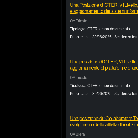
Una Posizione di CTER, VI Livello, 
e aggiornamento dei sistemi informa
OA Trieste
Tipologia
:
CTER tempo determinato
Pubblicato il:
30/06/2025
| Scadenza ter
Una posizione di CTER, VI Livello, p
aggiornamento di piattaforme di arch
OA Trieste
Tipologia
:
CTER tempo determinato
Pubblicato il:
30/06/2025
| Scadenza ter
Una posizione di "Collaboratore Tecn
svolgimento delle attività di reali
OA Brera