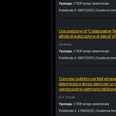
Tipologia
:
CTER tempo determinato
Pubblicato il:
09/07/2025
| Scadenza ter
Una posizione di "Collaboratore Tecn
attività di realizzazione di retico
OA Brera
Tipologia
:
CTER tempo determinato
Pubblicato il:
09/07/2025
| Scadenza ter
Concorso pubblico per titoli ed esa
determinato e tempo pieno per un a
valorizzazione patrimonio bibliogr
O.A. Trieste
Tipologia
:
CTER tempo determinato
Pubblicato il:
17/06/2025
| Scadenza ter