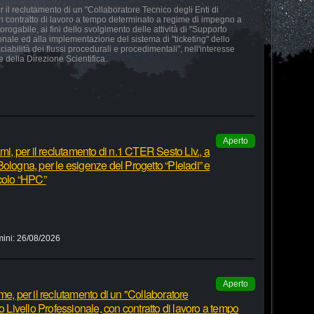
r il reclutamento di un "Collaboratore Tecnico degli Enti di
on contratto di lavoro a tempo determinato a regime di impegno a
rogabile, ai fini dello svolgimento delle attività di "Supporto
ionale ed alla implementazione del sistema di "ticketing" dello
cciabilità dei flussi procedurali e procedimentali", nell'interesse
della Direzione Scientifica.
Aperto
mi, per il reclutamento di n.1 CTER Sesto Liv., a
ologna, per le esigenze del Progetto “Pleiadi” e
lcolo “HPC”
mini:
26/08/2026
Aperto
me, per il reclutamento di un "Collaboratore
o Livello Professionale, con contratto di lavoro a tempo