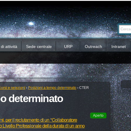
Ricerca
Cerca nel 
avanzata…
i attività
Sede centrale
URP
Outreach
Intranet
orsi e selezioni
›
Posizioni a tempo determinato
›
CTER
po determinato
Aperto
i, per il reclutamento di un "Collaboratore
to Livello Professionale della durata di un anno