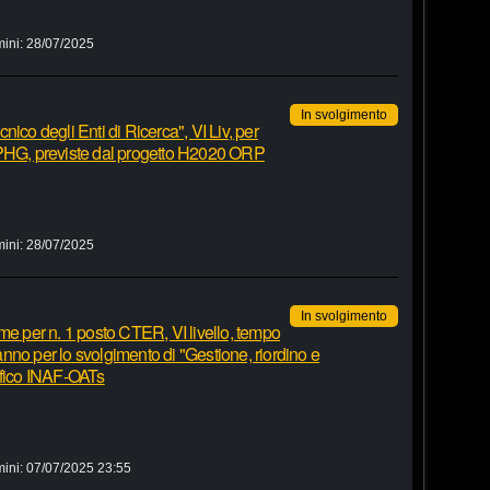
mini:
28/07/2025
In svolgimento
ico degli Enti di Ricerca", VI Liv, per
li VPHG, previste dal progetto H2020 ORP
mini:
28/07/2025
In svolgimento
me per n. 1 posto CTER, VI livello, tempo
nno per lo svolgimento di "Gestione, riordino e
afico INAF-OATs
mini:
07/07/2025 23:55