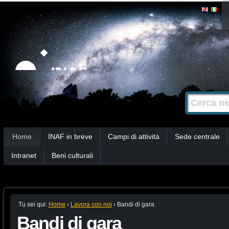
Salta
Strumenti
personali
ai
contenuti.
|
Salta
alla
Cerca nel s
Ricerca
navigazione
avanzata…
Sezioni
Home
INAF in breve
Campi di attività
Sede centrale
Intranet
Beni culturali
Tu sei qui:
Home
›
Lavora con noi
›
Bandi di gara
Bandi di gara