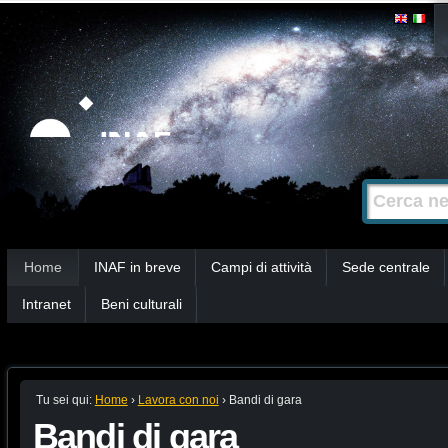
Salta
Strumenti
personali
ai
contenuti.
|
Salta
alla
Cerca nel s
Ricerca
navigazione
avanzata…
Sezioni
Home
INAF in breve
Campi di attività
Sede centrale
Intranet
Beni culturali
Tu sei qui:
Home
›
Lavora con noi
›
Bandi di gara
Bandi di gara