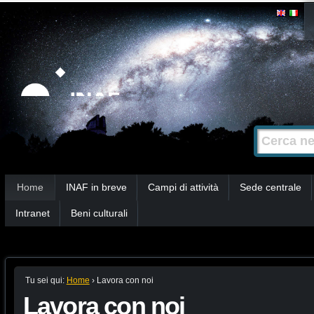
Salta
Strumenti
personali
ai
contenuti.
|
Salta
alla
Cerca nel s
Ricerca
navigazione
avanzata…
Sezioni
Home
INAF in breve
Campi di attività
Sede centrale
Intranet
Beni culturali
Tu sei qui:
Home
›
Lavora con noi
Lavora con noi