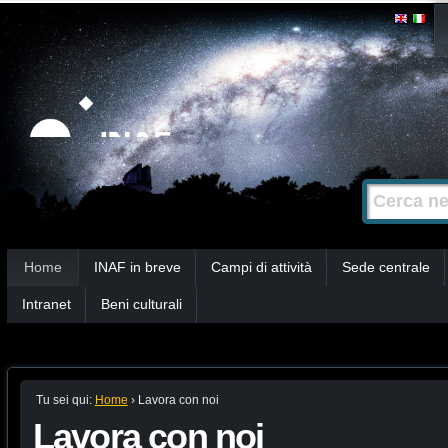
Salta
Strumenti
personali
ai
contenuti.
|
Salta
alla
Cerca nel s
Ricerca
navigazione
avanzata…
Sezioni
Home
INAF in breve
Campi di attività
Sede centrale
Intranet
Beni culturali
Tu sei qui:
Home
›
Lavora con noi
Lavora con noi