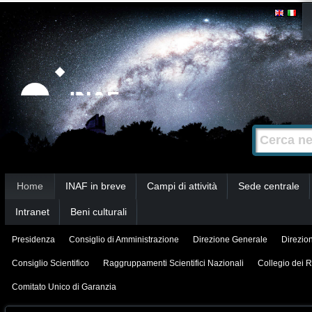
Salta
Strumenti
personali
ai
contenuti.
|
Salta
alla
Cerca nel s
Ricerca
navigazione
avanzata…
Sezioni
Home
INAF in breve
Campi di attività
Sede centrale
Intranet
Beni culturali
Presidenza
Consiglio di Amministrazione
Direzione Generale
Direzion
Consiglio Scientifico
Raggruppamenti Scientifici Nazionali
Collegio dei R
Comitato Unico di Garanzia