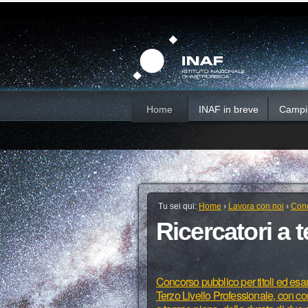
Salta
Strumenti
Sezioni
personali
ai
contenuti.
|
Salta
alla
navigazione
Home
INAF in breve
Campi d
Tu sei qui:
Home
›
Lavora con noi
›
Conc
Ricercatori a
Concorso pubblico per titoli ed esam
Terzo Livello Professionale, con co