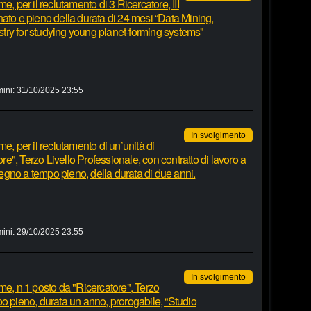
e, per il reclutamento di 3 Ricercatore, III
ato e pieno della durata di 24 mesi “Data Mining,
try for studying young planet-forming systems"
mini:
31/10/2025 23:55
In svolgimento
e, per il reclutamento di un’unità di
ore", Terzo Livello Professionale, con contratto di lavoro a
gno a tempo pieno, della durata di due anni.
mini:
29/10/2025 23:55
In svolgimento
me, n 1 posto da "Ricercatore", Terzo
o pieno, durata un anno, prorogabile, “Studio