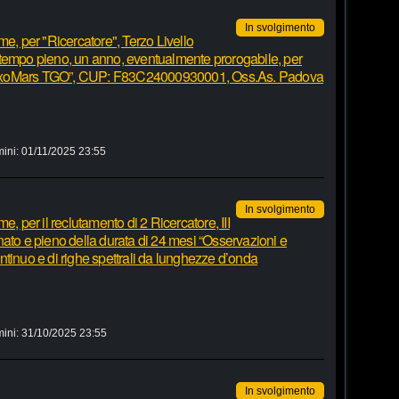
In svolgimento
me, per "Ricercatore", Terzo Livello
 tempo pieno, un anno, eventualmente prorogabile, per
 ExoMars TGO”, CUP: F83C24000930001, Oss.As. Padova
mini:
01/11/2025 23:55
In svolgimento
e, per il reclutamento di 2 Ricercatore, III
ato e pieno della durata di 24 mesi “Osservazioni e
tinuo e di righe spettrali da lunghezze d’onda
mini:
31/10/2025 23:55
In svolgimento