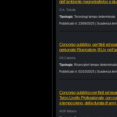
dell’ambiente magnetosferico e stud
O.A. Trieste
Tipologia
:
Tecnologi tempo determinato
Pubblicato il:
23/09/2025
| Scadenza ter
Concorso pubblico, per titoli ed esa
personale Ricercatore, III Liv, nel
OA Catania
Tipologia
:
Ricercatori tempo determinato
Pubblicato il:
02/10/2025
| Scadenza ter
Concorso pubblico per titoli ed esam
Terzo Livello Professionale, con co
a tempo pieno, della durata di anni 
IASF Milano