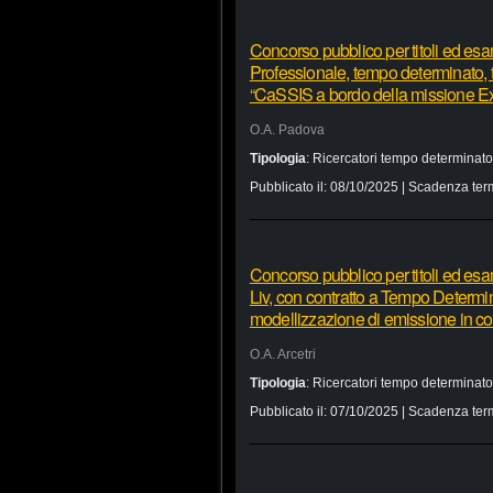
Concorso pubblico per titoli ed esa
Professionale, tempo determinato,
“CaSSIS a bordo della missione
O.A. Padova
Tipologia
:
Ricercatori tempo determinato
Pubblicato il:
08/10/2025
| Scadenza ter
Concorso pubblico per titoli ed esam
Liv, con contratto a Tempo Determin
modellizzazione di emissione in con
O.A. Arcetri
Tipologia
:
Ricercatori tempo determinato
Pubblicato il:
07/10/2025
| Scadenza ter