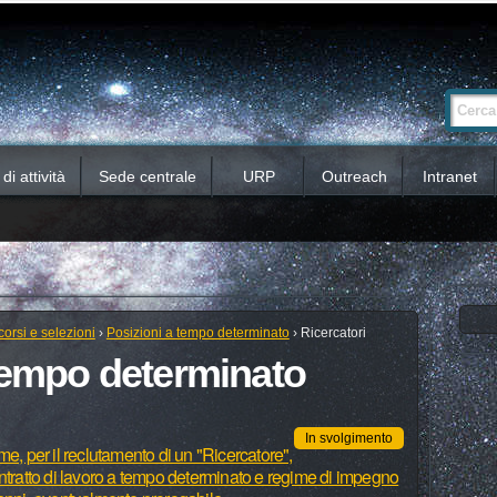
Ricerca
Cerca nel 
avanzata…
i attività
Sede centrale
URP
Outreach
Intranet
orsi e selezioni
›
Posizioni a tempo determinato
›
Ricercatori
 tempo determinato
In svolgimento
e, per il reclutamento di un "Ricercatore",
ntratto di lavoro a tempo determinato e regime di impegno