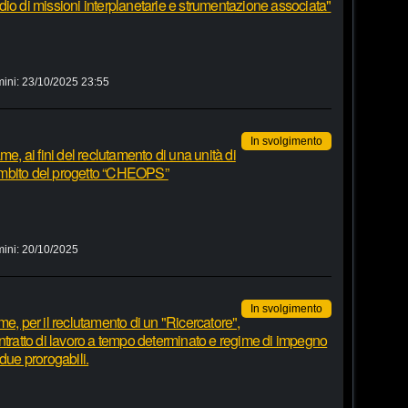
io di missioni interplanetarie e strumentazione associata"
mini:
23/10/2025 23:55
In svolgimento
me, ai fini del reclutamento di una unità di
l’ambito del progetto “CHEOPS”
mini:
20/10/2025
In svolgimento
e, per il reclutamento di un "Ricercatore",
ntratto di lavoro a tempo determinato e regime di impegno
due prorogabili.