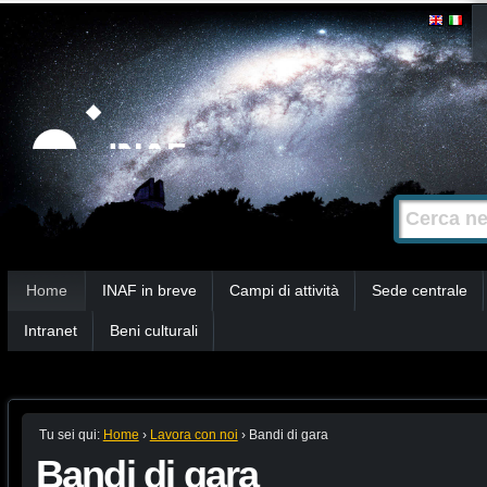
Salta
Strumenti
personali
ai
contenuti.
|
Salta
alla
Cerca nel s
Ricerca
navigazione
avanzata…
Sezioni
Home
INAF in breve
Campi di attività
Sede centrale
Intranet
Beni culturali
Tu sei qui:
Home
›
Lavora con noi
›
Bandi di gara
Bandi di gara