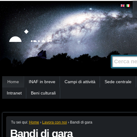
Salta
Strumenti
personali
ai
contenuti.
|
Salta
alla
Cerca nel s
Ricerca
navigazione
avanzata…
Sezioni
Home
INAF in breve
Campi di attività
Sede centrale
Intranet
Beni culturali
Tu sei qui:
Home
›
Lavora con noi
›
Bandi di gara
Bandi di gara