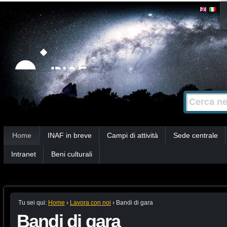
Salta
Strumenti
personali
ai
contenuti.
|
Salta
alla
Cerca nel s
Ricerca
navigazione
avanzata…
Sezioni
Home
INAF in breve
Campi di attività
Sede centrale
Intranet
Beni culturali
Tu sei qui:
Home
›
Lavora con noi
›
Bandi di gara
Bandi di gara