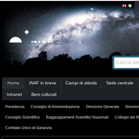
Salta
Strumenti
personali
ai
contenuti.
|
Salta
alla
Cerca nel s
Ricerca
navigazione
avanzata…
Sezioni
Home
INAF in breve
Campi di attività
Sede centrale
Intranet
Beni culturali
Presidenza
Consiglio di Amministrazione
Direzione Generale
Direzion
Consiglio Scientifico
Raggruppamenti Scientifici Nazionali
Collegio dei R
Comitato Unico di Garanzia