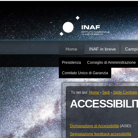
Salta
Strumenti
Sezioni
personali
ai
contenuti.
|
Salta
alla
navigazione
Home
INAF in breve
Campi d
Presidenza
Consiglio di Amministrazione
Comitato Unico di Garanzia
Tu sei qui:
Home
›
Sedi
›
Sede Centrale
ACCESSIBILI
Dichiarazione di Accessibilità
(AGID)
Segnalazione feedback accessibilità