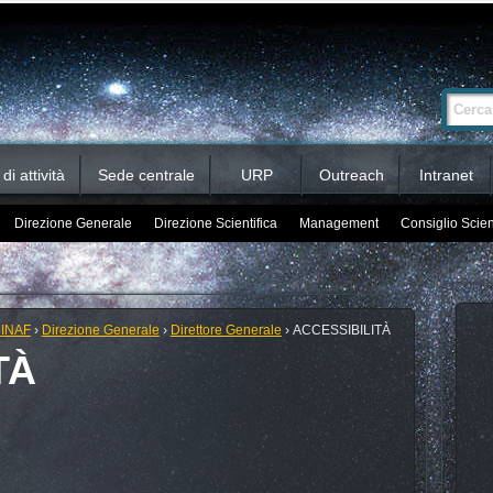
Ricerca
Cerca nel 
avanzata…
i attività
Sede centrale
URP
Outreach
Intranet
Direzione Generale
Direzione Scientifica
Management
Consiglio Scien
 INAF
›
Direzione Generale
›
Direttore Generale
›
ACCESSIBILITÀ
TÀ