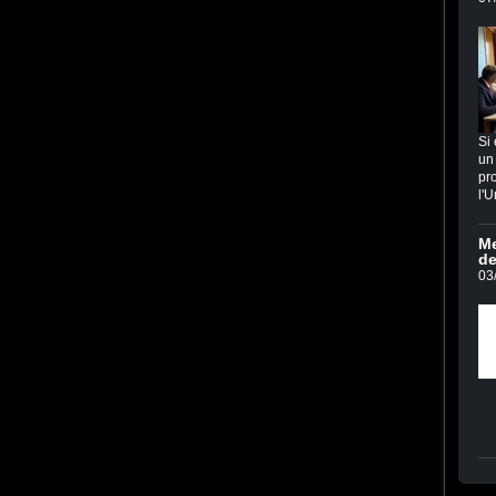
Si 
un 
pro
l'U
Me
de
03