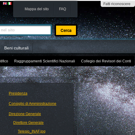
Fatti riconoscere
Mappa del sito
FAQ
sito
Beni culturali
tifico
Raggruppamenti Scientifici Nazionali
Collegio dei Revisori dei Conti
Presidenza
Consiglio di Amministrazione
Direzione Generale
Direttore Generale
Telesio_INAF.jpg