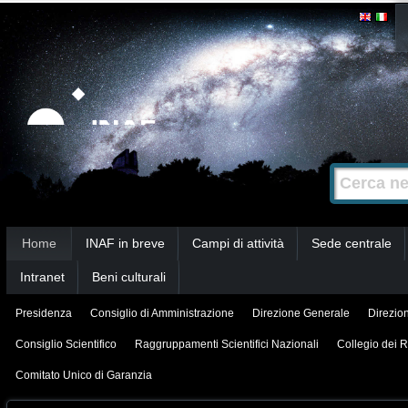
Salta
Strumenti
personali
ai
contenuti.
|
Salta
alla
Cerca nel s
Ricerca
navigazione
avanzata…
Sezioni
Home
INAF in breve
Campi di attività
Sede centrale
Intranet
Beni culturali
Presidenza
Consiglio di Amministrazione
Direzione Generale
Direzion
Consiglio Scientifico
Raggruppamenti Scientifici Nazionali
Collegio dei R
Comitato Unico di Garanzia