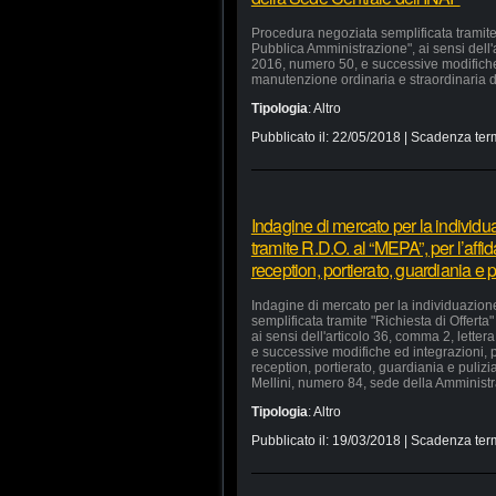
Procedura negoziata semplificata tramite 
Pubblica Amministrazione", ai sensi dell'a
2016, numero 50, e successive modifiche e
manutenzione ordinaria e straordinaria di
Tipologia
:
Altro
Pubblicato il:
22/05/2018
| Scadenza ter
Indagine di mercato per la individu
tramite R.D.O. al “MEPA”, per l’affid
reception, portierato, guardiania e
Indagine di mercato per la individuazion
semplificata tramite "Richiesta di Offerta
ai sensi dell'articolo 36, comma 2, lette
e successive modifiche ed integrazioni, pe
reception, portierato, guardiania e puliz
Mellini, numero 84, sede della Amministra
Tipologia
:
Altro
Pubblicato il:
19/03/2018
| Scadenza ter