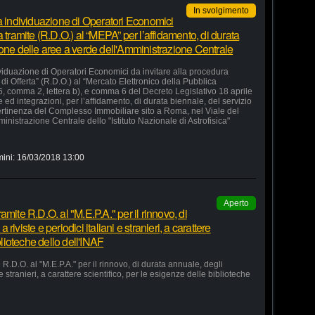
In svolgimento
la individuazione di Operatori Economici
 tramite (R.D.O.) al “MEPA” per l’affidamento, di durata
ione delle aree a verde dell'Amministrazione Centrale
ividuazione di Operatori Economici da invitare alla procedura
di Offerta” (R.D.O.) al “Mercato Elettronico della Pubblica
36, comma 2, lettera b), e comma 6 del Decreto Legislativo 18 aprile
d integrazioni, per l’affidamento, di durata biennale, del servizio
ertinenza del Complesso Immobiliare sito a Roma, nel Viale del
nistrazione Centrale dello "Istituto Nazionale di Astrofisica"
mini:
16/03/2018 13:00
Aperto
mite R.D.O. al "M.E.P.A." per il rinnovo, di
iviste e periodici italiani e stranieri, a carattere
blioteche dello dell'INAF
R.D.O. al "M.E.P.A." per il rinnovo, di durata annuale, degli
e stranieri, a carattere scientifico, per le esigenze delle biblioteche