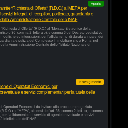
Aperto
amite “Richiesta di Offerta” (R.D.O.) al MEPA per
 servizi integrati di reception, portierato, guardiania e
 della Amministrazione Centrale dello INAF
“Richiesta di Offerta” (R.D.O.) al “Mercato Elettronico della
articolo 36, comma 2, lettera b), e comma 6 del Decreto Legislativo
odifiche ed integrazioni, per l’affidamento, di durata annuale, dei
o, guardiania e pulizia del Complesso Immobiliare sito a Roma, nel
della Amministrazione Centrale dello "Istituto Nazionale di
In svolgimento
zione di Operatori Economici per
 brevettuale e servizi complementari per la tutela della
 di Operatori Economici da invitare alla procedura negoziata
 (R.D.O.) al “MEPA”, ai sensi dell'art. 36, comma 2, lett. b), e comma
, per l’affidamento del servizio di agente brevettuale e servizi
à intellettuale dell'INAF.