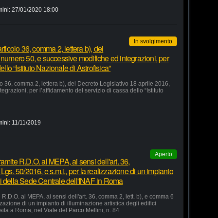
mini:
27/01/2020 18:00
In svolgimento
rticolo 36, comma 2, lettera b), del
 numero 50, e successive modifiche ed integrazioni, per
ello “Istituto Nazionale di Astrofisica”
lo 36, comma 2, lettera b), del Decreto Legislativo 18 aprile 2016,
razioni, per l’affidamento del servizio di cassa dello “Istituto
mini:
11/11/2019
Aperto
amite R.D.O. al MEPA, ai sensi dell'art. 36,
Lgs. 50/2016, e s.m.i., per la realizzazione di un impianto
fici della Sede Centrale dell'INAF in Roma
R.D.O. al MEPA, ai sensi dell'art. 36, comma 2, lett. b), e comma 6
zzazione di un impianto di illuminazione artistica degli edifici
sita a Roma, nel Viale del Parco Mellini, n. 84