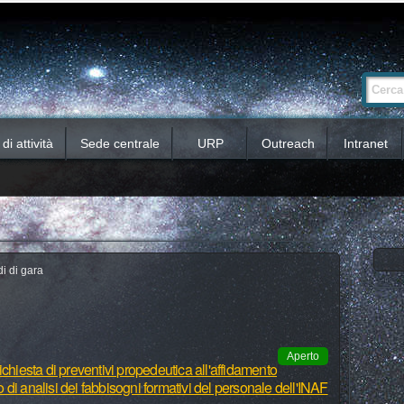
Ricerca
Cerca nel 
avanzata…
i attività
Sede centrale
URP
Outreach
Intranet
i di gara
Aperto
chiesta di preventivi propedeutica all'affidamento
io di analisi dei fabbisogni formativi del personale dell'INAF