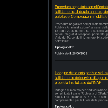
Procedura negoziata semplificata tr
l’affidamento, di durata annuale, dei
pulizia del Complesso Immobiliare
Procedura negoziata semplificata tramite 
Pubblica Amministrazione”, ai sensi dell'
18 aprile 2016, numero 50, e successive m
servizi integrati di reception, portierat
Viale del Parco Mellini, numero 84, sede 
Astrofisica"
Tipologia
:
Altro
Pubblicato il:
26/06/2018
Indagine di mercato per l'individua
l’affidamento del servizio di agente
proprietà intellettuale dell'INAF
Indagine di mercato per l'individuazione
semplificata tramite “Richiesta di Offerta”
6del D.Lgs. 18 aprile 2016, n. 50, e s.m.i.
complementari per la tutela della propriet
Tipologia
:
Altro