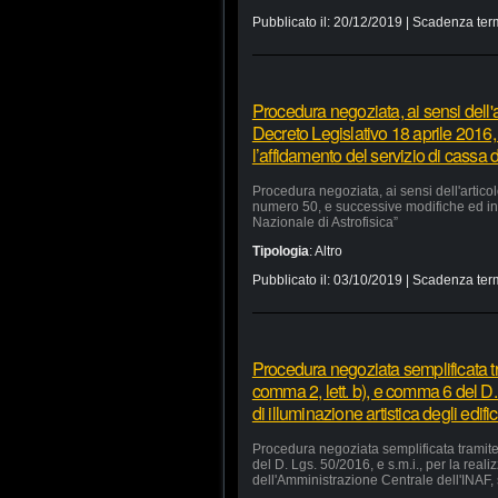
Pubblicato il:
20/12/2019
| Scadenza ter
Procedura negoziata, ai sensi dell'a
Decreto Legislativo 18 aprile 2016,
l’affidamento del servizio di cassa d
Procedura negoziata, ai sensi dell'artico
numero 50, e successive modifiche ed integ
Nazionale di Astrofisica”
Tipologia
:
Altro
Pubblicato il:
03/10/2019
| Scadenza ter
Procedura negoziata semplificata tr
comma 2, lett. b), e comma 6 del D. 
di illuminazione artistica degli edi
Procedura negoziata semplificata tramite 
del D. Lgs. 50/2016, e s.m.i., per la reali
dell'Amministrazione Centrale dell'INAF, 