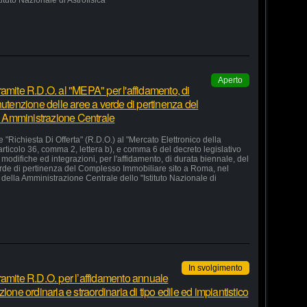
stituto Nazionale di Astrofisica"
Aperto
amite R.D.O. al "MEPA" per l'affidamento, di
nutenzione delle aree a verde di pertinenza del
 Amministrazione Centrale
 "Richiesta Di Offerta" (R.D.O.) al "Mercato Elettronico della
articolo 36, comma 2, lettera b), e comma 6 del decreto legislativo
odifiche ed integrazioni, per l'affidamento, di durata biennale, del
erde di pertinenza del Complesso Immobiliare sito a Roma, nel
della Amministrazione Centrale dello "Istituto Nazionale di
In svolgimento
ramite R.D.O. per l’affidamento annuale
ione ordinaria e straordinaria di tipo edile ed impiantistico