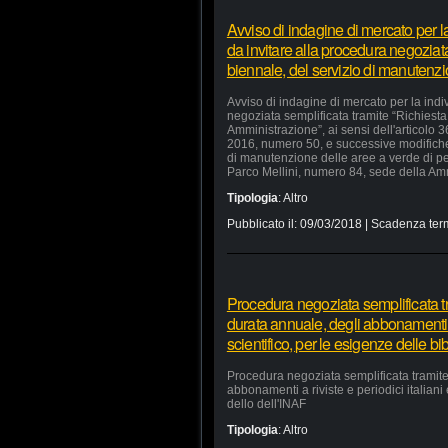
Avviso di indagine di mercato per 
da invitare alla procedura negoziata
biennale, del servizio di manutenz
Avviso di indagine di mercato per la ind
negoziata semplificata tramite “Richiesta 
Amministrazione”, ai sensi dell'articolo 
2016, numero 50, e successive modifiche e
di manutenzione delle aree a verde di p
Parco Mellini, numero 84, sede della Ammi
Tipologia
:
Altro
Pubblicato il:
09/03/2018
| Scadenza ter
Procedura negoziata semplificata tra
durata annuale, degli abbonamenti a r
scientifico, per le esigenze delle bi
Procedura negoziata semplificata tramite 
abbonamenti a riviste e periodici italiani 
dello dell'INAF
Tipologia
:
Altro