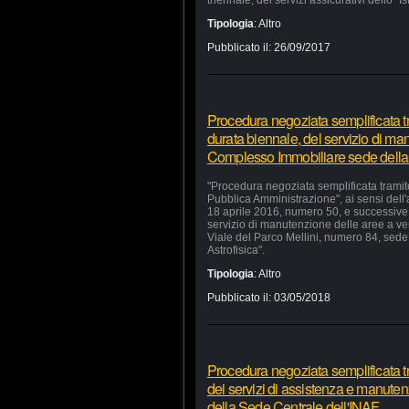
triennale, dei servizi assicurativi dello "I
Tipologia
:
Altro
Pubblicato il:
26/09/2017
Procedura negoziata semplificata tr
durata biennale, del servizio di ma
Complesso Immobiliare sede della
"Procedura negoziata semplificata tramite
Pubblica Amministrazione", ai sensi dell'
18 aprile 2016, numero 50, e successive m
servizio di manutenzione delle aree a v
Viale del Parco Mellini, numero 84, sede 
Astrofisica".
Tipologia
:
Altro
Pubblicato il:
03/05/2018
Procedura negoziata semplificata t
dei servizi di assistenza e manutenz
della Sede Centrale dell'INAF