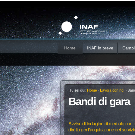
Salta
Strumenti
Sezioni
personali
ai
contenuti.
|
Salta
alla
navigazione
Home
INAF in breve
Campi d
Tu sei qui:
Home
›
Lavora con noi
›
Band
Bandi di gara
Avviso di indagine di mercato con ri
diretto per l'acquisizione del serviz