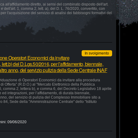
 all'affidamento diretto, ai sensi del combinato disposto dell'art.
e dell'art. 1, comma 2, lett. a), del D. L. 76/2020, convertito, con
 per l'acquisizione del servizio di analisi dei fabbisogni formativi del
In svolgimento
ione Operatori Economici da invitare
lett.b) del D.Lgs.50/2016, per l’affidamento, biennale,
ltro anno, del servizio pulizia della Sede Centrale INAF
ividuazione di Operatori Economici da invitare alla procedura
di Offerta" (R.D.O.) al "Mercato Elettronico della Pubblica
36, comma 2, lettera b), e comma 6, del Decreto Legislativo 18 aprile
ed integrazioni, per l’affidamento, di durata biennale,
nno, del servizio di pulizia del Complesso Immobiliare sito a
o 84, Sede della "Amministrazione Centrale" dello "Istituto
mini:
09/06/2020