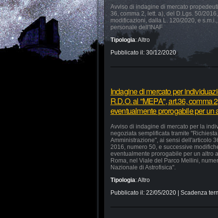
Avviso di indagine di mercato propedeutica
36, comma 2, lett. a), del D.Lgs. 50/2016, 
modificazioni, dalla L. 120/2020, e s.m.i.,
personale dell'INAF
Tipologia
:
Altro
Pubblicato il:
30/12/2020
Indagine di mercato per individuaz
R.D.O. al "MEPA", art.36, comma 2, 
eventualmente prorogabile per un a
Avviso di indagine di mercato per la ind
negoziata semplificata tramite "Richiesta 
Amministrazione", ai sensi dell'articolo 
2016, numero 50, e successive modifiche 
eventualmente prorogabile per un altro a
Roma, nel Viale del Parco Mellini, numer
Nazionale di Astrofisica".
Tipologia
:
Altro
Pubblicato il:
22/05/2020
| Scadenza ter