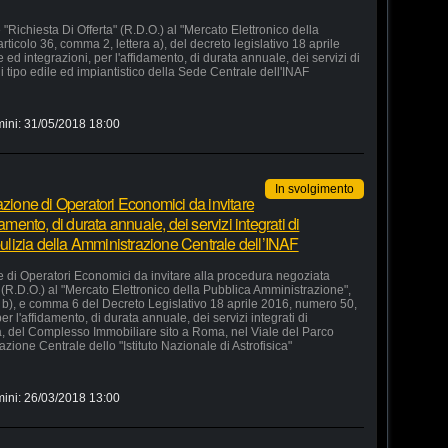
"Richiesta Di Offerta" (R.D.O.) al "Mercato Elettronico della
rticolo 36, comma 2, lettera a), del decreto legislativo 18 aprile
d integrazioni, per l'affidamento, di durata annuale, dei servizi di
 tipo edile ed impiantistico della Sede Centrale dell'INAF
mini:
31/05/2018 18:00
In svolgimento
azione di Operatori Economici da invitare
amento, di durata annuale, dei servizi integrati di
 pulizia della Amministrazione Centrale dell’INAF
e di Operatori Economici da invitare alla procedura negoziata
" (R.D.O.) al "Mercato Elettronico della Pubblica Amministrazione",
ra b), e comma 6 del Decreto Legislativo 18 aprile 2016, numero 50,
r l'affidamento, di durata annuale, dei servizi integrati di
ia, del Complesso Immobiliare sito a Roma, nel Viale del Parco
zione Centrale dello "Istituto Nazionale di Astrofisica"
mini:
26/03/2018 13:00