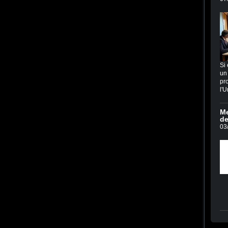
Si 
un 
pro
l'U
Me
de
03