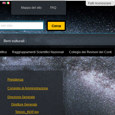
Fatti riconoscere
Mappa del sito
FAQ
sito
Beni culturali
tifico
Raggruppamenti Scientifici Nazionali
Collegio dei Revisori dei Conti
Presidenza
Consiglio di Amministrazione
Direzione Generale
Direttore Generale
Telesio_INAF.jpg