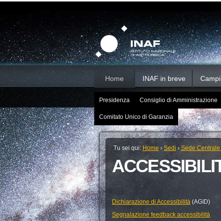
Salta
Strumenti
Sezioni
personali
ai
contenuti.
|
Salta
alla
navigazione
Home
INAF in breve
Campi d
Presidenza
Consiglio di Amministrazione
Comitato Unico di Garanzia
Tu sei qui:
Home
›
Sedi
›
Sede Centrale
ACCESSIBILI
Dichiarazione di Accessibilità
(AGID)
Segnalazione feedback accessibilità