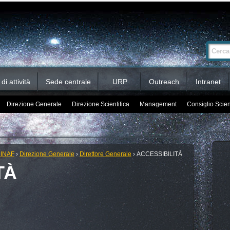
Ricerca
Cerca nel 
avanzata…
i attività
Sede centrale
URP
Outreach
Intranet
Direzione Generale
Direzione Scientifica
Management
Consiglio Scien
 INAF
›
Direzione Generale
›
Direttore Generale
›
ACCESSIBILITÀ
TÀ