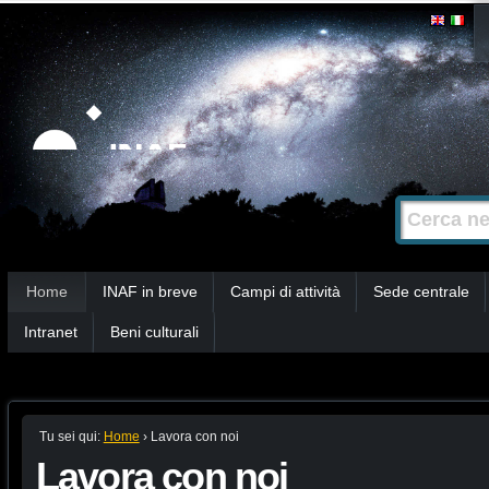
Salta
Strumenti
personali
ai
contenuti.
|
Salta
alla
Cerca nel s
Ricerca
navigazione
avanzata…
Sezioni
Home
INAF in breve
Campi di attività
Sede centrale
Intranet
Beni culturali
Tu sei qui:
Home
›
Lavora con noi
Lavora con noi