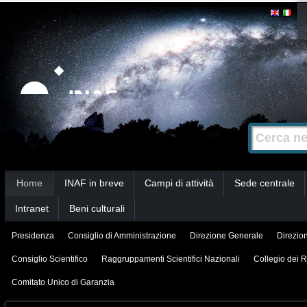
Salta
Strumenti
personali
ai
contenuti.
|
Salta
alla
Cerca nel s
Ricerca
navigazione
avanzata…
Sezioni
Home
INAF in breve
Campi di attività
Sede centrale
Intranet
Beni culturali
Presidenza
Consiglio di Amministrazione
Direzione Generale
Direzion
Consiglio Scientifico
Raggruppamenti Scientifici Nazionali
Collegio dei R
Comitato Unico di Garanzia