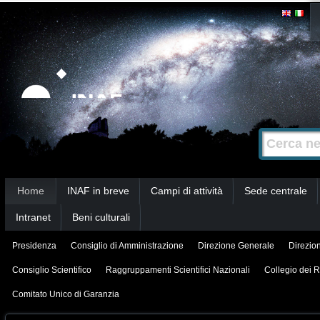
Salta
Strumenti
personali
ai
contenuti.
|
Salta
alla
Cerca nel s
Ricerca
navigazione
avanzata…
Sezioni
Home
INAF in breve
Campi di attività
Sede centrale
Intranet
Beni culturali
Presidenza
Consiglio di Amministrazione
Direzione Generale
Direzion
Consiglio Scientifico
Raggruppamenti Scientifici Nazionali
Collegio dei R
Comitato Unico di Garanzia