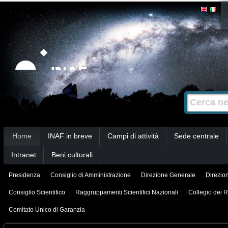
Salta
Strumenti
personali
ai
contenuti.
|
Salta
alla
Cerca nel s
Ricerca
navigazione
avanzata…
Sezioni
Home
INAF in breve
Campi di attività
Sede centrale
Intranet
Beni culturali
Presidenza
Consiglio di Amministrazione
Direzione Generale
Direzion
Consiglio Scientifico
Raggruppamenti Scientifici Nazionali
Collegio dei R
Comitato Unico di Garanzia