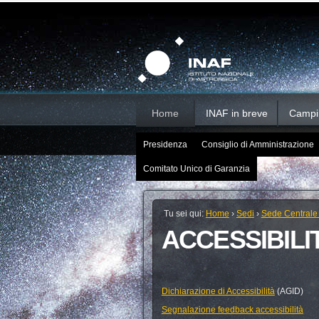
Salta
Strumenti
Sezioni
personali
ai
contenuti.
|
Salta
alla
navigazione
Home
INAF in breve
Campi d
Presidenza
Consiglio di Amministrazione
Comitato Unico di Garanzia
Tu sei qui:
Home
›
Sedi
›
Sede Centrale
ACCESSIBILI
Dichiarazione di Accessibilità
(AGID)
Segnalazione feedback accessibilità