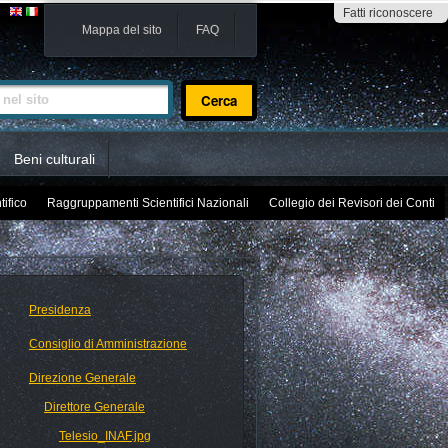
Fatti riconoscere
Mappa del sito
FAQ
sito
Beni culturali
tifico
Raggruppamenti Scientifici Nazionali
Collegio dei Revisori dei Conti
Presidenza
Consiglio di Amministrazione
Direzione Generale
Direttore Generale
Telesio_INAF.jpg