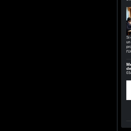
Si 
un 
pro
l'U
Me
de
03