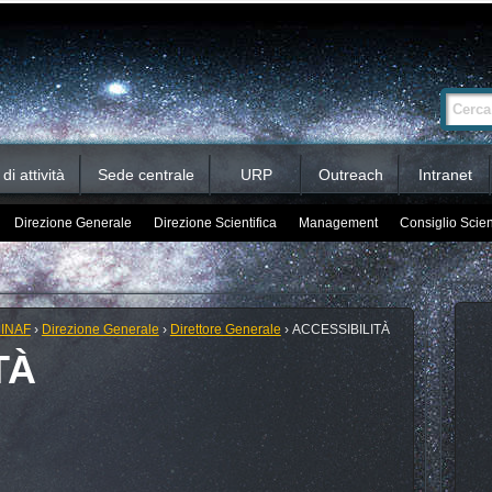
Ricerca
Cerca nel 
avanzata…
i attività
Sede centrale
URP
Outreach
Intranet
Direzione Generale
Direzione Scientifica
Management
Consiglio Scien
 INAF
›
Direzione Generale
›
Direttore Generale
›
ACCESSIBILITÀ
TÀ