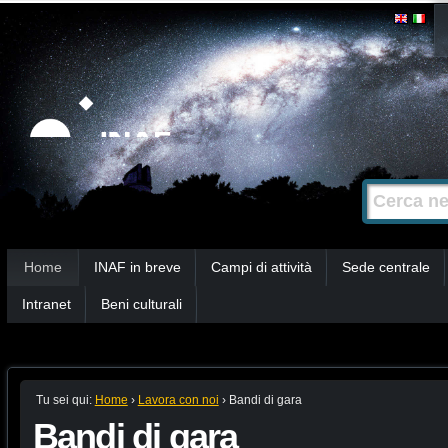
Salta
Strumenti
personali
ai
contenuti.
|
Salta
alla
Cerca nel s
Ricerca
navigazione
avanzata…
Sezioni
Home
INAF in breve
Campi di attività
Sede centrale
Intranet
Beni culturali
Tu sei qui:
Home
›
Lavora con noi
›
Bandi di gara
Bandi di gara