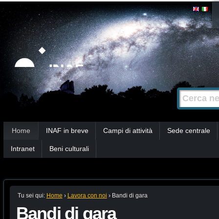
Salta
Strumenti
personali
ai
contenuti.
|
Salta
alla
Cerca nel s
Ricerca
navigazione
avanzata…
Sezioni
Home
INAF in breve
Campi di attività
Sede centrale
Intranet
Beni culturali
Tu sei qui:
Home
›
Lavora con noi
›
Bandi di gara
Bandi di gara