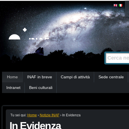
Salta
Strumenti
personali
ai
contenuti.
|
Salta
alla
Cerca nel s
Ricerca
navigazione
avanzata…
Sezioni
Home
INAF in breve
Campi di attività
Sede centrale
Intranet
Beni culturali
Tu sei qui:
Home
›
Notizie INAF
›
In Evidenza
In Evidenza