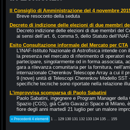
Il Consiglio di Amministrazione del 4 novembre 201
Breve resoconto della seduta
Decreto di indizione delle elezioni di due membri d
Decreto indizione delle elezioni di due membri del C
ai sensi dell’art. 6, comma 5, dello Statuto dell’INAF.
Esito Consultazione informale del Mercato per CTA
L’INAF-Istituto Nazionale di Astrofisica intende con i
la presenza nel mercato di riferimento di operatori e
partecipare, singolarmente od in forma associata, ad
gara a rilevanza comunitaria per la fornitura, nell’am
internazionale Cherenkov Telescope Array a cui il pred
9 (nove) unità di Telescopi Cherenkov Modello SST 
specifiche tecniche sono riportate nella relazione illus
L'improvvisa scomparsa di Paolo Sabatini
Paolo Sabatini, ingegnere e Program Manager della
Spazio (CGS), già Carlo Gavazzi Space di Milano, 
fiore degli anni martedì 21 luglio per un malore impr
« Precedenti 4 elementi
1
…
129
130
131
132
133
134
135
…
155