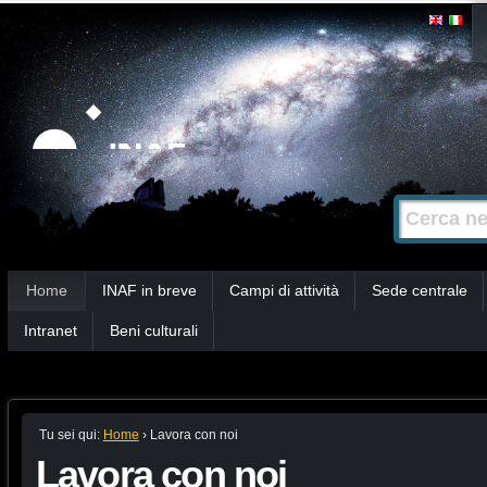
Salta
Strumenti
personali
ai
contenuti.
|
Salta
alla
Cerca nel s
Ricerca
navigazione
avanzata…
Sezioni
Home
INAF in breve
Campi di attività
Sede centrale
Intranet
Beni culturali
Tu sei qui:
Home
›
Lavora con noi
Lavora con noi