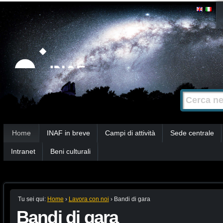
Salta
Strumenti
personali
ai
contenuti.
|
Salta
alla
Cerca nel s
Ricerca
navigazione
avanzata…
Sezioni
Home
INAF in breve
Campi di attività
Sede centrale
Intranet
Beni culturali
Tu sei qui:
Home
›
Lavora con noi
›
Bandi di gara
Bandi di gara