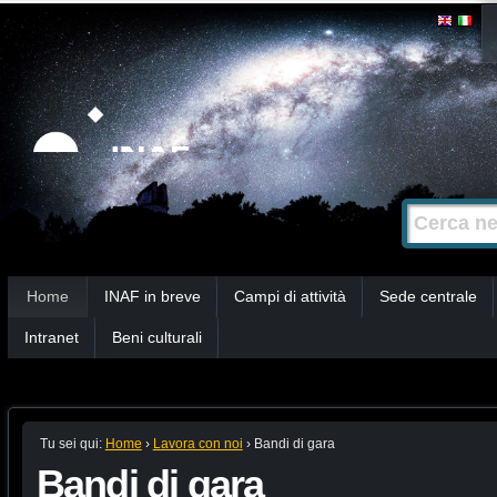
Salta
Strumenti
personali
ai
contenuti.
|
Salta
alla
Cerca nel s
Ricerca
navigazione
avanzata…
Sezioni
Home
INAF in breve
Campi di attività
Sede centrale
Intranet
Beni culturali
Tu sei qui:
Home
›
Lavora con noi
›
Bandi di gara
Bandi di gara