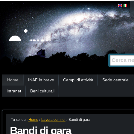
Salta
Strumenti
personali
ai
contenuti.
|
Salta
alla
Cerca nel s
Ricerca
navigazione
avanzata…
Sezioni
Home
INAF in breve
Campi di attività
Sede centrale
Intranet
Beni culturali
Tu sei qui:
Home
›
Lavora con noi
›
Bandi di gara
Bandi di gara