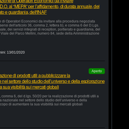
azione di Operatori Economici da invitare
D.O. al “MEPA” per l’affidamento, di durata annuale, dei
rato e guardiania, dell'INAF
e di Operatori Economici da invitare alla procedura negoziata
 sensi dell'articolo 36, comma 2, lettera b), e comma 6 del D.Lgs.
le, dei servizi integrati di reception, portierato e guardiania, del
Viale del Parco Mellini, numero 84, sede della Amministrazione
mini:
13/01/2020
Aperto
ione di prodotti utili a pubblicizzare la
e nel settore dello studio dell’universo e della esplorazione
 sua visibilità sui mercati globali
 comma 6, del d.lgs. 50/20 per la realizzazione di prodotti utili a
ia nazionale nel settore dello studio dell’universo e della
copo di aumentare la sua visibilità sui mercati globali