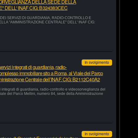
ORVEGLIANZA DELLA SEDE DELLA
 DELL' INAF CIG: B324383CEC
EI SERVIZI DI GUARDIANIA, RADIO-CONTROLLO E
LA "AMMINISTRAZIONE CENTRALE" DELL' INAF CIG:
In svolgimento
rvizi integrati di guardiania, radio-
complesso immobiliare sito a Roma, al Viale del Parco
ministrazione Centrale dell’INAF. CIG: B2112C40A2
 integrati di guardiania, radio-controllo e videosorveglianza del
iale del Parco Mellini, numero 84, sede della Amministrazione
In svolgimento