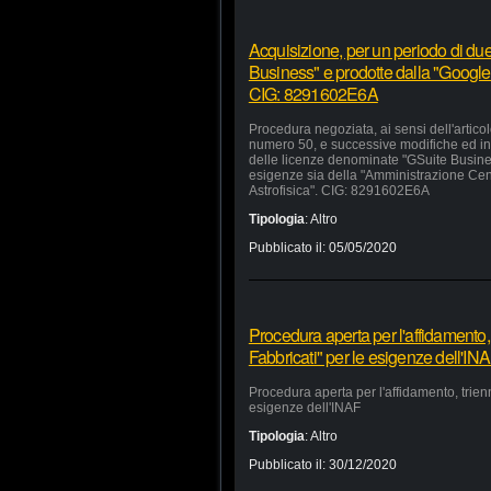
Acquisizione, per un periodo di due
Business" e prodotte dalla "Google 
CIG: 8291602E6A
Procedura negoziata, ai sensi dell'artico
numero 50, e successive modifiche ed inte
delle licenze denominate "GSuite Busines
esigenze sia della "Amministrazione Centra
Astrofisica". CIG: 8291602E6A
Tipologia
:
Altro
Pubblicato il:
05/05/2020
Procedura aperta per l'affidamento,
Fabbricati" per le esigenze dell'IN
Procedura aperta per l'affidamento, trien
esigenze dell'INAF
Tipologia
:
Altro
Pubblicato il:
30/12/2020