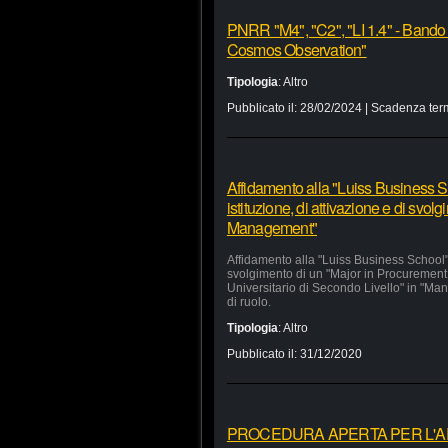
PNRR "M4", "C2", "LI 1.4" - Bando
Cosmos Observation"
Tipologia
:
Altro
Pubblicato il:
28/02/2024
| Scadenza ter
Affidamento alla "Luiss Business Sc
istituzione, di attivazione e di svo
Management"
Affidamento alla "Luiss Business School" d
svolgimento di un "Major in Procurement
Universitario di Secondo Livello" in "Man
di ruolo.
Tipologia
:
Altro
Pubblicato il:
31/12/2020
PROCEDURA APERTA PER L'APP