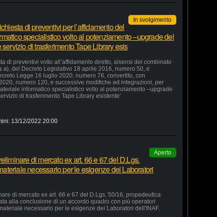
In svolgimento
chiesta di preventivi per l’affidamento del
formatico specialistico volto al potenziamento –upgrade del
servizio di trasferimento Tape Library esis
a di preventivi volto all’affidamento diretto, aisensi del combinato
ra a), del Decreto Legislativo 18 aprile 2016, numero 50, e
 Decreto Legge 16 luglio 2020, numero 76, convertito, con
 2020, numero 120, e successive modifiche ed integrazioni, per
 materiale informatico specialistico volto al potenziamento –upgrade
ervizio di trasferimento Tape Library esistente’
ini:
13/12/2022 20:00
Aperto
eliminare di mercato ex art. 66 e 67 del D.Lgs.
 materiale necessario per le esigenze dei Laboratori
nare di mercato ex art. 66 e 67 del D.Lgs. 50/16, propedeutica
zata alla conclusione di un accordo quadro con più operatori
 materiale necessario per le esigenze dei Laboratori dell'INAF.