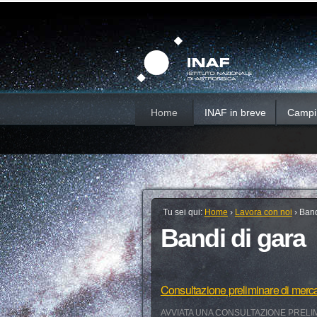
Salta
Strumenti
Sezioni
personali
ai
contenuti.
|
Salta
alla
navigazione
Home
INAF in breve
Campi d
Tu sei qui:
Home
›
Lavora con noi
›
Band
Bandi di gara
Consultazione preliminare di merc
AVVIATA UNA CONSULTAZIONE PRELIM