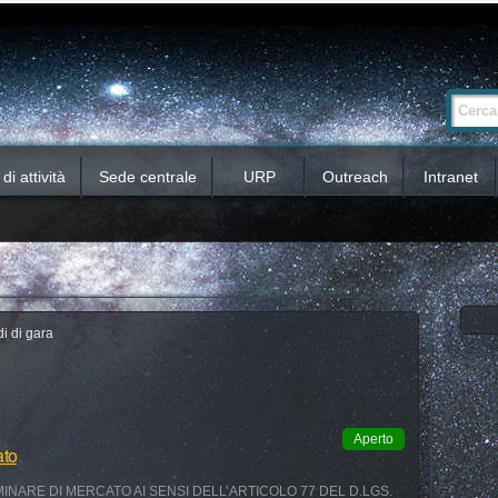
Ricerca
Cerca nel 
avanzata…
i attività
Sede centrale
URP
Outreach
Intranet
i di gara
Aperto
ato
INARE DI MERCATO AI SENSI DELL’ARTICOLO 77 DEL D.LGS.