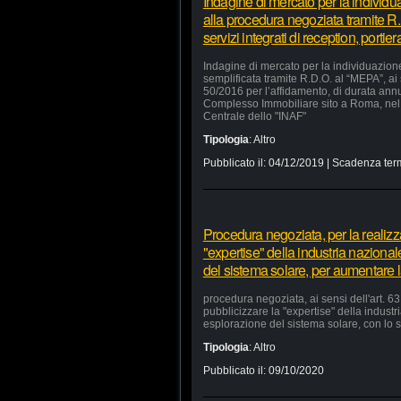
Indagine di mercato per la individu
alla procedura negoziata tramite R.
servizi integrati di reception, portie
Indagine di mercato per la individuazion
semplificata tramite R.D.O. al “MEPA”, ai
50/2016 per l’affidamento, di durata annua
Complesso Immobiliare sito a Roma, nel 
Centrale dello "INAF"
Tipologia
:
Altro
Pubblicato il:
04/12/2019
| Scadenza ter
Procedura negoziata, per la realizzaz
"expertise" della industria nazional
del sistema solare, per aumentare la
procedura negoziata, ai sensi dell'art. 63,
pubblicizzare la "expertise" della industr
esplorazione del sistema solare, con lo s
Tipologia
:
Altro
Pubblicato il:
09/10/2020